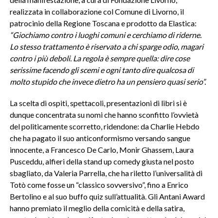
realizzata in collaborazione col Comune di Livorno, il
patrocinio della Regione Toscana e prodotto da Elastica:
“Giochiamo contro i luoghi comuni e cerchiamo di riderne.
Lo stesso trattamento è riservato a chi sparge odio, magari
contro i più deboli. La regola è sempre quella: dire cose
serissime facendo gli scemi e ogni tanto dire qualcosa di
molto stupido che invece dietro ha un pensiero quasi serio”.
La scelta di ospiti, spettacoli, presentazioni di libri si è
dunque concentrata su nomi che hanno sconfitto l’ovvietà
del politicamente scorretto, ridendone: da Charlie Hebdo
che ha pagato il suo anticonformismo versando sangue
innocente, a Francesco De Carlo, Monir Ghassem, Laura
Pusceddu, alfieri della stand up comedy giusta nel posto
sbagliato, da Valeria Parrella, che ha riletto l’universalità di
Totò come fosse un “classico sovversivo”, fino a Enrico
Bertolino e al suo buffo quiz sull’attualità. Gli Antani Award
hanno premiato il meglio della comicità e della satira,