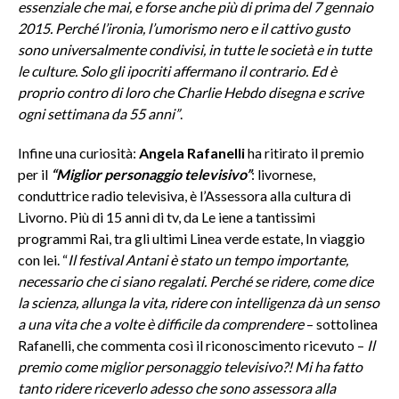
essenziale che mai, e forse anche più di prima del 7 gennaio
2015. Perché l’ironia, l’umorismo nero e il cattivo gusto
sono universalmente condivisi, in tutte le società e in tutte
le culture. Solo gli ipocriti affermano il contrario. Ed è
proprio contro di loro che Charlie Hebdo disegna e scrive
ogni settimana da 55 anni”
.
Infine una curiosità:
Angela Rafanelli
ha ritirato il premio
per il
“Miglior personaggio televisivo”
: livornese,
conduttrice radio televisiva, è l’Assessora alla cultura di
Livorno. Più di 15 anni di tv, da Le iene a tantissimi
programmi Rai, tra gli ultimi Linea verde estate, In viaggio
con lei. “
Il festival Antani è stato un tempo importante,
necessario che ci siano regalati. Perché se ridere, come dice
la scienza, allunga la vita, ridere con intelligenza dà un senso
a una vita che a volte è difficile da comprendere
– sottolinea
Rafanelli, che commenta così il riconoscimento ricevuto –
Il
premio come miglior personaggio televisivo?! Mi ha fatto
tanto ridere riceverlo adesso che sono assessora alla