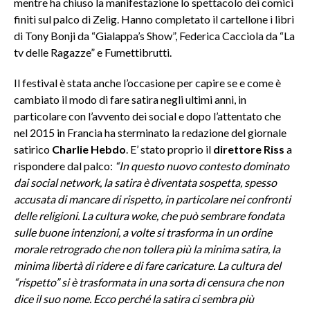
mentre ha chiuso la manifestazione lo spettacolo dei comici
finiti sul palco di Zelig. Hanno completato il cartellone i libri
di Tony Bonji da “Gialappa’s Show”, Federica Cacciola da “La
tv delle Ragazze” e Fumettibrutti.
Il festival è stata anche l’occasione per capire se e come è
cambiato il modo di fare satira negli ultimi anni, in
particolare con l’avvento dei social e dopo l’attentato che
nel 2015 in Francia ha sterminato la redazione del giornale
satirico
Charlie Hebdo
. E’ stato proprio il
direttore Riss
a
rispondere dal palco:
“
In questo nuovo contesto dominato
dai social network, la satira è diventata sospetta, spesso
accusata di mancare di rispetto, in particolare nei confronti
delle religioni. La cultura woke, che può sembrare fondata
sulle buone intenzioni, a volte si trasforma in un ordine
morale retrogrado che non tollera più la minima satira, la
minima libertà di ridere e di fare caricature. La cultura del
“rispetto” si è trasformata in una sorta di censura che non
dice il suo nome.
Ecco perché la satira ci sembra più