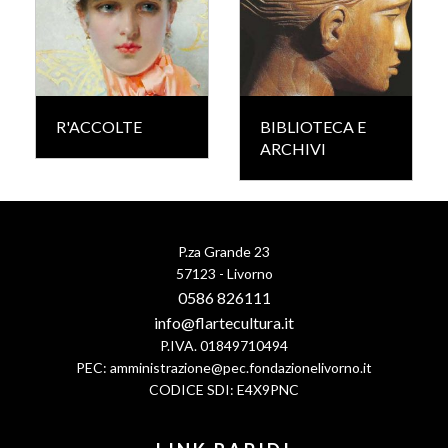
R'ACCOLTE
BIBLIOTECA E
ARCHIVI
P.za Grande 23
57123 - Livorno
0586 826111
info@flartecultura.it
P.IVA. 01849710494
PEC:
amministrazione@pec.fondazionelivorno.it
CODICE SDI: E4X9PNC