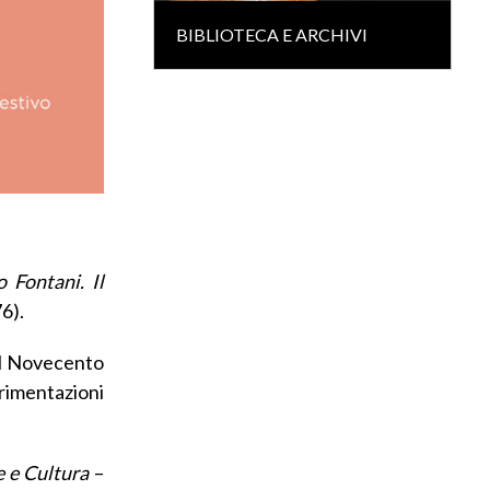
BIBLIOTECA E ARCHIVI
o Fontani. Il
6).
del Novecento
erimentazioni
e e Cultura
–