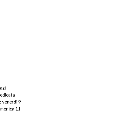
azi
dedicata
: venerdì 9
omenica 11