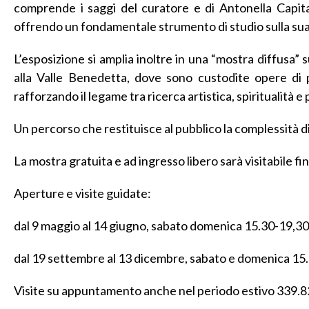
comprende i saggi del curatore e di Antonella Capitani
offrendo un fondamentale strumento di studio sulla sua
L’esposizione si amplia inoltre in una “mostra diffusa” 
alla Valle Benedetta, dove sono custodite opere di 
rafforzando il legame tra ricerca artistica, spiritualità e
Un percorso che restituisce al pubblico la complessità di
La mostra gratuita e ad ingresso libero sarà visitabile f
Aperture e visite guidate:
dal 9 maggio al 14 giugno, sabato domenica 15.30-19,30
dal 19 settembre al 13 dicembre, sabato e domenica 15
Visite su appuntamento anche nel periodo estivo 339.82