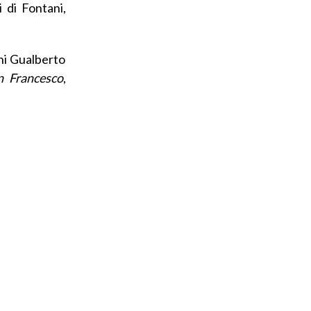
i di Fontani,
nni Gualberto
n Francesco
,