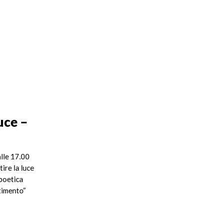
luce –
alle 17.00
ire la luce
 poetica
ntimento”