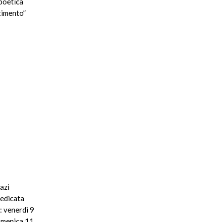
 poetica
ntimento”
azi
dedicata
: venerdì 9
omenica 11