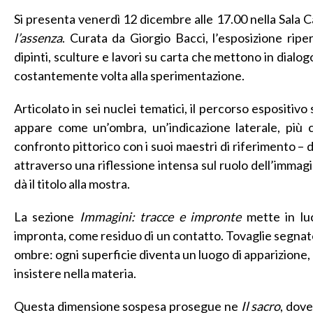
Si presenta venerdì 12 dicembre alle 17.00 nella Sala 
l’assenza
. Curata da Giorgio Bacci, l’esposizione riper
dipinti, sculture e lavori su carta che mettono in dialo
costantemente volta alla sperimentazione.
Articolato in sei nuclei tematici, il percorso espositivo
appare come un’ombra, un’indicazione laterale, più 
confronto pittorico con i suoi maestri di riferimento – d
attraverso una riflessione intensa sul ruolo dell’immagi
dà il titolo alla mostra.
La sezione
Immagini: tracce e impronte
mette in luc
impronta, come residuo di un contatto. Tovaglie segnate 
ombre: ogni superficie diventa un luogo di apparizione, u
insistere nella materia.
Questa dimensione sospesa prosegue ne
Il sacro
, dove