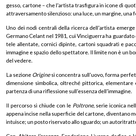
gesso, cartone – che l’artista trasfigura in icone di quoti
attraversamento silenzioso: una luce, un margine, una f
Uno dei nodi centrali della ricerca dell’artista emerg
Germano Celant nel 1981, cui Vinciguerra ha guardato con
tele allentate, cornici dipinte, cartoni squadrati e pac
immagine e spazio dello spettatore. Il limite non è un b
del vedere.
La sezione
Origine
si concentra sull’uovo, forma perfett
dimensione simbolica, oltreché pittorica, elementare 
partenza di una riflessione sull’essenza dell’immagine.
Il percorso si chiude con le
Poltrone
, serie iconica ne
appena incise nella superficie del cartone, diventano me
intuisce; un posto riservato allo sguardo; un autoritratt
Con
Abitare l’assenza
, Fondazione Livorno dedica a Vi