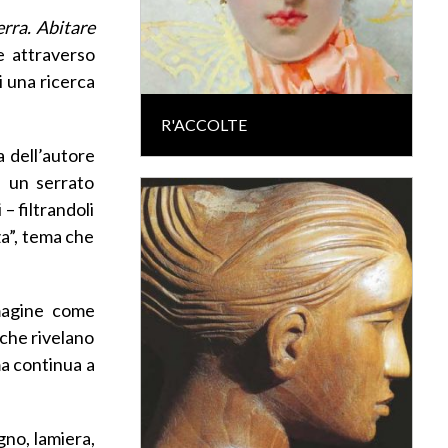
rra. Abitare
se attraverso
i una ricerca
R'ACCOLTE
a dell’autore
a un serrato
– filtrandoli
za”, tema che
mmagine come
 che rivelano
ma continua a
gno, lamiera,