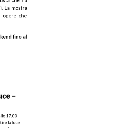
li. La mostra
so opere che
kend fino al
luce –
alle 17.00
ire la luce