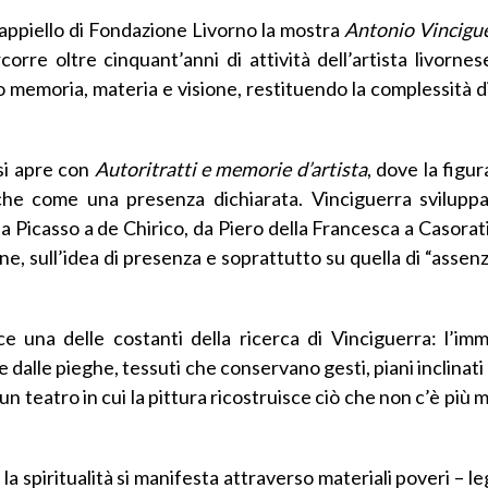
Cappiello di Fondazione Livorno la mostra
Antonio Vincigue
corre oltre cinquant’anni di attività dell’artista livorne
go memoria, materia e visione, restituendo la complessità d
 si apre con
Autoritratti e memorie d’artista
, dove la figur
che come una presenza dichiarata. Vinciguerra svilupp
a Picasso a de Chirico, da Piero della Francesca a Casorati 
ne, sull’idea di presenza e soprattutto su quella di “assen
e una delle costanti della ricerca di Vinciguerra: l’i
dalle pieghe, tessuti che conservano gesti, piani inclinati
n teatro in cui la pittura ricostruisce ciò che non c’è più 
 la spiritualità si manifesta attraverso materiali poveri – le