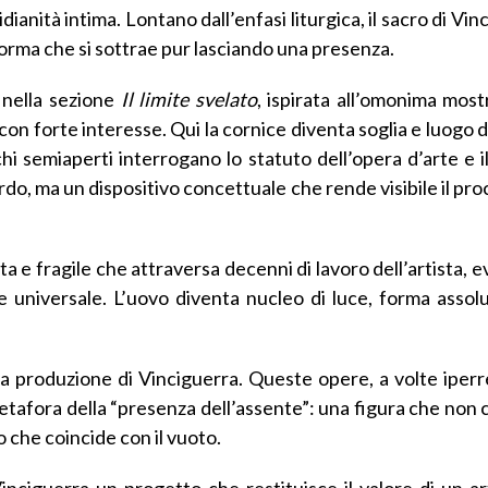
dianità intima. Lontano dall’enfasi liturgica, il sacro di Vi
orma che si sottrae pur lasciando una presenza.
e nella sezione
Il limite svelato
, ispirata all’omonima mos
 forte interesse. Qui la cornice diventa soglia e luogo di
chi semiaperti interrogano lo statuto dell’opera d’arte e i
ordo, ma un dispositivo concettuale che rende visibile il pr
a e fragile che attraversa decenni di lavoro dell’artista,
e universale. L’uovo diventa nucleo di luce, forma assolu
lla produzione di Vinciguerra. Queste opere, a volte iperre
tafora della “presenza dell’assente”: una figura che non c
o che coincide con il vuoto.
nciguerra un progetto che restituisce il valore di un ar