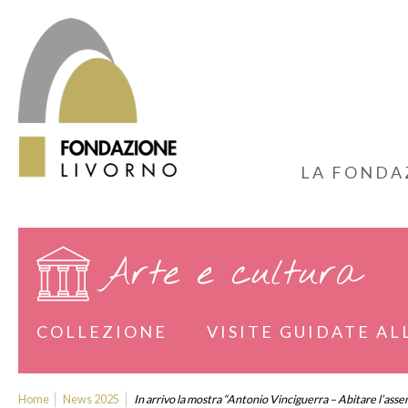
LA FONDA
Arte e cultura
COLLEZIONE
VISITE GUIDATE AL
Home
News 2025
In arrivo la mostra “Antonio Vinciguerra – Abitare l’asse