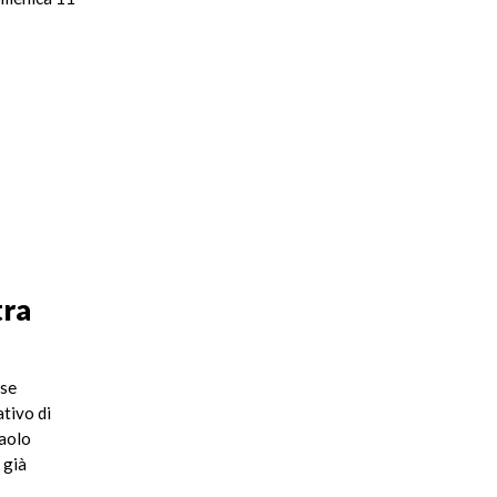
tra
ese
ativo di
Paolo
 già