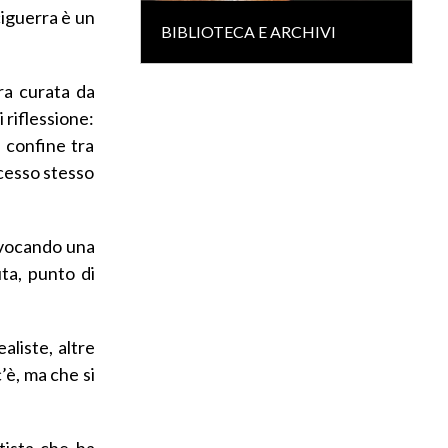
nciguerra è un
BIBLIOTECA E ARCHIVI
tra curata da
 riflessione:
l confine tra
ocesso stesso
 evocando una
ta, punto di
aliste, altre
’è, ma che si
tista che ha