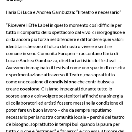
Ilaria Di Luca e Andrea Gambuzza: “Il teatro è necessario”
“Ricevere l’Effe Label in questo momento così difficile per
tutto il comparto dello spettacolo dal vivo, ci inorgoglisce e
ci dà ancora più forza nel difendere e diffondere quei valori
identitari che sono il fulcro del nostro vivere e sentire
comune in seno Comunità Europea – raccontano Ilaria di
Luca e Andrea Gambuzza, direttori artistici del festival – .
Avevamo immaginato il festival come uno spazio di crescita
e sperimentazione attraverso il Teatro, ma soprattutto
come un’occasione di
condivisione
che contribuisse a
creare
coesione
. Ci siamo impegnati durante tutto lo
scorso anno a coinvolgere sostenitori affinché una sinergia
di collaboratori ed artisti fossero messi nella condizione di
poter fare un buon lavoro – che da sempre reputiamo
necessario per la nostra comunità locale – perché del teatro
c’è bisogno, soprattutto in tempi bui, quando la paura per
tutto ciò che è “estraneo” e “diverso”, e con essa il timore del