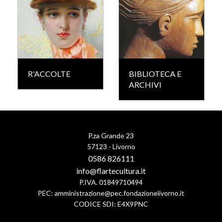
R'ACCOLTE
BIBLIOTECA E
ARCHIVI
P.za Grande 23
57123 - Livorno
0586 826111
info@flartecultura.it
P.IVA. 01849710494
PEC:
amministrazione@pec.fondazionelivorno.it
CODICE SDI: E4X9PNC