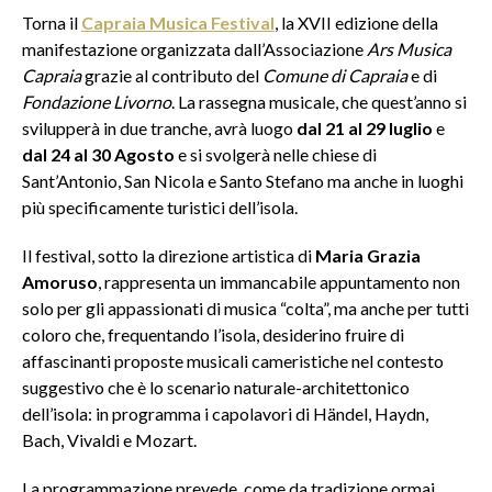
Torna il
Capraia Musica Festival
, la XVII edizione della
manifestazione organizzata dall’Associazione
Ars Musica
Capraia
grazie al contributo del
Comune di Capraia
e di
Fondazione Livorno
. La rassegna musicale, che quest’anno si
svilupperà in due tranche, avrà luogo
dal 21 al 29 luglio
e
dal 24 al 30 Agosto
e si svolgerà nelle chiese di
Sant’Antonio, San Nicola e Santo Stefano ma anche in luoghi
più specificamente turistici dell’isola.
Il festival, sotto la direzione artistica di
Maria Grazia
Amoruso
, rappresenta un immancabile appuntamento non
solo per gli appassionati di musica “colta”, ma anche per tutti
coloro che, frequentando l’isola, desiderino fruire di
affascinanti proposte musicali cameristiche nel contesto
suggestivo che è lo scenario naturale-architettonico
dell’isola: in programma i capolavori di Händel, Haydn,
Bach, Vivaldi e Mozart.
La programmazione prevede, come da tradizione ormai