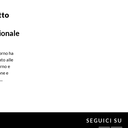
tto
ionale
orno ha
ato alle
orno e
one e
..
SEGUICI SU