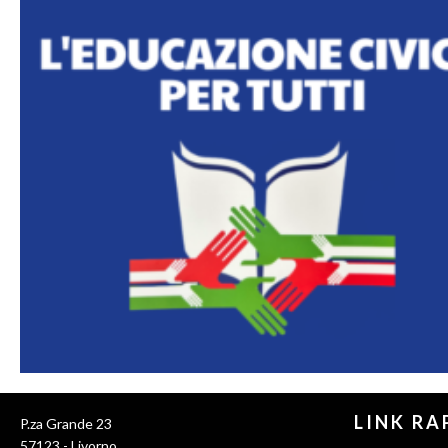
LINK RA
P.za Grande 23
57123 - Livorno