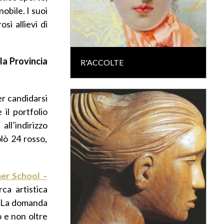
obile. I suoi
si allievi di
lla Provincia
R'ACCOLTE
er candidarsi
 il portfolio
l’indirizzo
lò 24 rosso,
er School –
ca artistica
. La domanda
 e non oltre