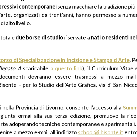
spressivi contemporanei
senza macchiare la tradizione più n
d’arte, organizzati da trent’anni, hanno permesso a numero
 alto livello.
 totale
due borse di studio
riservate a
nati o residenti ne
corso di Specializzazione in Incisione e Stampa d’Arte
. P
llegato A
scaricabile
a questo link
), il Curriculum Vitae e
documenti dovranno essere trasmessi a mezzo mail al
sonte – per lo Studio dell’Arte Grafica, via di San Nicco
i nella Provincia di Livorno, consente l’accesso alla
Summ
giunta ormai alla sua terza edizione, promuove la ricer
,
 d’arte adoperando tecniche contemporanee e sperimentali
enire a mezzo e-mail all’indirizzo
school@ilbisonte.it
entro