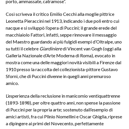
porto, ammassate, catramose”.
Così scriveva il critico Emilio Cecchi alla moglie pittrice
Leonetta Pieraccini nel 1913, indicando i due poli entro cui
nacque e si sviluppò l’opera di Puccini; il grande erede del
macchiaiolo Fattori, infatti, seppe rinnovare il messaggio
del Maestro guardando ai più fulgidi esempi d’Oltralpe, uno
su tutti il celebre
Giardiniere
di Vincent van Gogh (oggi alla
Galleria Nazionale d’Arte Moderna di Roma), evocato in
mostra come una delle maggiori novità visibili a Firenze dal
1910 presso la raccolta del collezionista-pittore Gustavo
Sforni, che di Puccini divenne in quegli anni premuroso
amico.
L’esperienza della reclusione in manicomio ventiquattrenne
(1893-1898), per oltre quattro anni, non spense la passione
di Puccini per la propria arte; sostenuto dall’esempio di
amici artisti, fra cui Plinio Nomellini e Oscar Ghiglia, riprese
a dipingere ai primi del Novecento, perfettamente