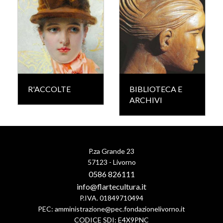
R'ACCOLTE
BIBLIOTECA E
ARCHIVI
P.za Grande 23
57123 - Livorno
0586 826111
info@flartecultura.it
P.IVA. 01849710494
PEC:
amministrazione@pec.fondazionelivorno.it
CODICE SDI: E4X9PNC