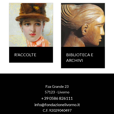
R'ACCOLTE
BIBLIOTECA E
ARCHIVI
P.za Grande 23
57123 - Livorno
+39 0586 826111
info@fondazionelivorno.it
C.F. 92029040497