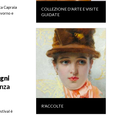
ca Capraia
COLLEZIONE D'ARTE E VISITE
ivorno e
GUIDATE
agni
enza
R'ACCOLTE
stival è