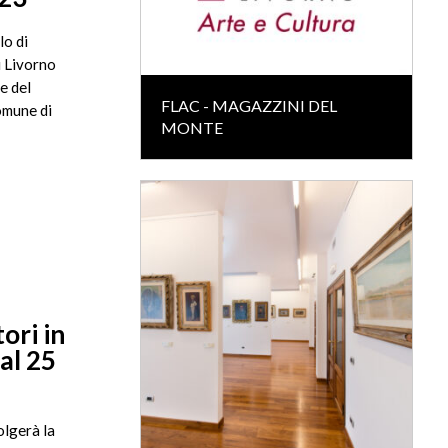
lo di
i Livorno
e del
FLAC - MAGAZZINI DEL
omune di
MONTE
ori in
al 25
olgerà la