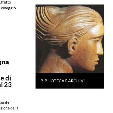
Effetto
un omaggio
egna
e di
BIBLIOTECA E ARCHIVI
al 23
giante
izione della