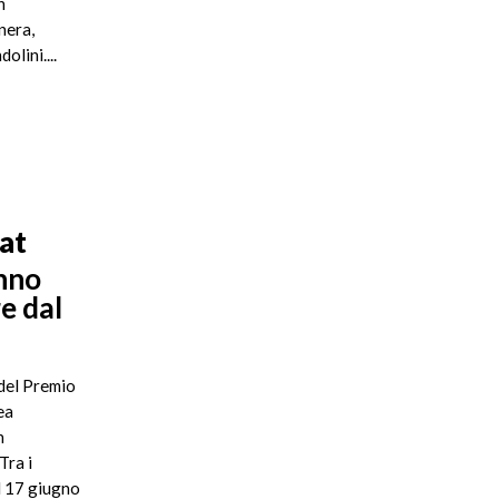
n
nera,
olini....
at
anno
re dal
 del Premio
ea
n
Tra i
l 17 giugno