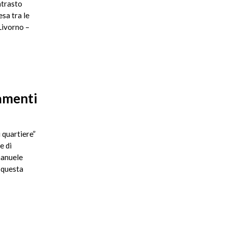
ntrasto
esa tra le
Livorno –
e
amenti
 quartiere”
e di
manuele
 questa