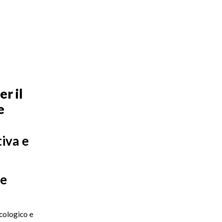
r il
e
tiva e
re
icologico e