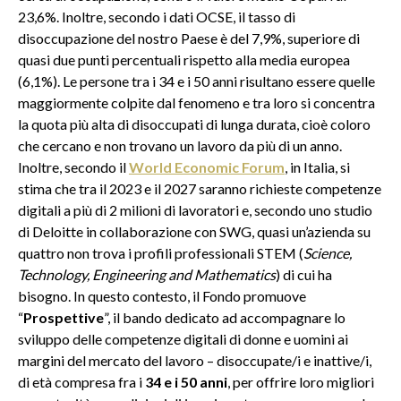
23,6%. Inoltre, secondo i dati OCSE, il tasso di
disoccupazione del nostro Paese è del 7,9%, superiore di
quasi due punti percentuali rispetto alla media europea
(6,1%). Le persone tra i 34 e i 50 anni risultano essere quelle
maggiormente colpite dal fenomeno e tra loro si concentra
la quota più alta di disoccupati di lunga durata, cioè coloro
che cercano e non trovano un lavoro da più di un anno.
Inoltre, secondo il
World Economic Forum
, in Italia, si
stima che tra il 2023 e il 2027 saranno richieste competenze
digitali a più di 2 milioni di lavoratori e, secondo uno studio
di Deloitte in collaborazione con SWG, quasi un’azienda su
quattro non trova i profili professionali STEM (
Science,
Technology, Engineering and Mathematics
) di cui ha
bisogno. In questo contesto, il Fondo promuove
“
Prospettive
”, il bando dedicato ad accompagnare lo
sviluppo delle competenze digitali di donne e uomini ai
margini del mercato del lavoro – disoccupate/i e inattive/i,
di età compresa fra i
34 e i 50 anni
, per offrire loro migliori