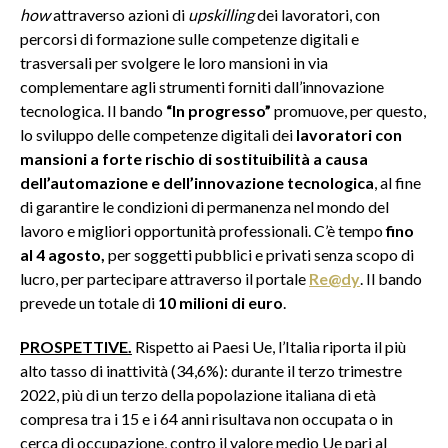
how
attraverso azioni di
upskilling
dei lavoratori, con
percorsi di formazione sulle competenze digitali e
trasversali per svolgere le loro mansioni in via
complementare agli strumenti forniti dall’innovazione
tecnologica. Il bando
“In progresso”
promuove, per questo,
lo sviluppo delle competenze digitali dei
lavoratori con
mansioni a forte rischio di sostituibilità a causa
dell’automazione e dell’innovazione tecnologica
, al fine
di garantire le condizioni di permanenza nel mondo del
lavoro e migliori opportunità professionali. C’è tempo
fino
al 4 agosto,
per soggetti pubblici e privati senza scopo di
lucro, per partecipare attraverso il portale
Re@dy
. Il bando
prevede un totale di
10 milioni di euro
.
PROSPETTIVE.
Rispetto ai Paesi Ue, l’Italia riporta il più
alto tasso di inattività (34,6%): durante il terzo trimestre
2022, più di un terzo della popolazione italiana di età
compresa tra i 15 e i 64 anni risultava non occupata o in
cerca di occupazione, contro il valore medio Ue pari al