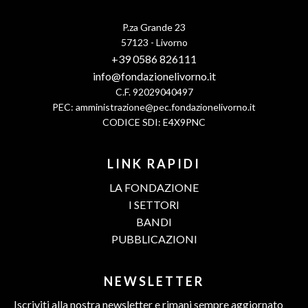
P.za Grande 23
57123 - Livorno
+39 0586 826111
info@fondazionelivorno.it
C.F. 92029040497
PEC:
amministrazione@pec.fondazionelivorno.it
CODICE SDI: E4X9PNC
LINK RAPIDI
LA FONDAZIONE
I SETTORI
BANDI
PUBBLICAZIONI
NEWSLETTER
Iscriviti alla nostra newsletter e rimani sempre aggiornato