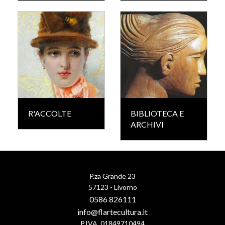
R'ACCOLTE
BIBLIOTECA E
ARCHIVI
P.za Grande 23
57123 - Livorno
0586 826111
info@flartecultura.it
P.IVA. 01849710494