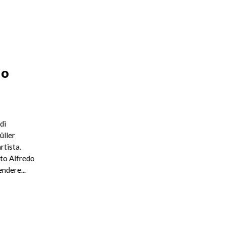
do
di
üller
rtista.
ato Alfredo
ndere...