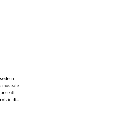
sede in
so museale
opere di
izio di...