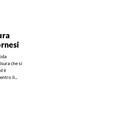
ura
ornesi
moda
isura che si
ed è
ntro il...