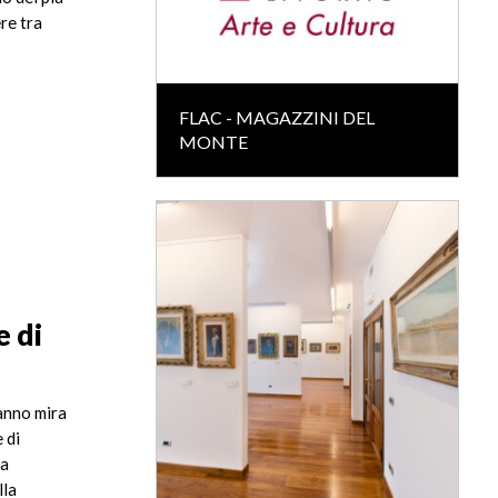
ere tra
FLAC - MAGAZZINI DEL
MONTE
e di
 anno mira
 di
da
lla