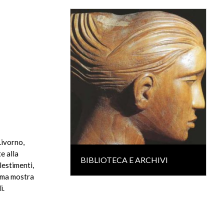
Livorno,
e alla
BIBLIOTECA E ARCHIVI
llestimenti,
ima mostra
i.