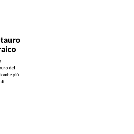
stauro
raico
a
tauro del
 tombe più
 di