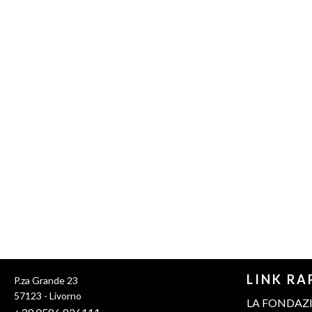
LINK RA
P.za Grande 23
57123 - Livorno
LA FONDAZ