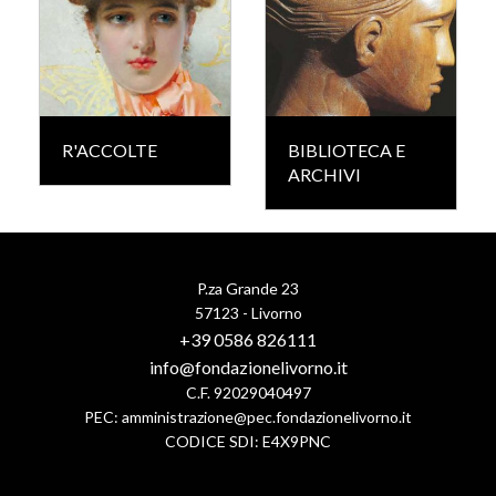
R'ACCOLTE
BIBLIOTECA E
ARCHIVI
P.za Grande 23
57123 - Livorno
+39 0586 826111
info@fondazionelivorno.it
C.F. 92029040497
PEC:
amministrazione@pec.fondazionelivorno.it
CODICE SDI: E4X9PNC