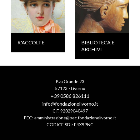
R'ACCOLTE
BIBLIOTECA E
ARCHIVI
P.za Grande 23
57123 - Livorno
+39 0586 826111
info@fondazionelivorno.it
C.F. 92029040497
PEC:
amministrazione@pec.fondazionelivorno.it
CODICE SDI: E4X9PNC