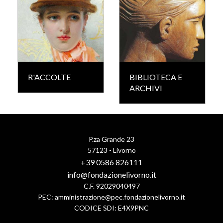
R'ACCOLTE
BIBLIOTECA E
ARCHIVI
P.za Grande 23
57123 - Livorno
+39 0586 826111
info@fondazionelivorno.it
C.F. 92029040497
PEC:
amministrazione@pec.fondazionelivorno.it
CODICE SDI: E4X9PNC