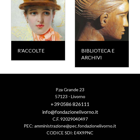
R'ACCOLTE
BIBLIOTECA E
ARCHIVI
P.za Grande 23
57123 - Livorno
+39 0586 826111
info@fondazionelivorno.it
C.F. 92029040497
PEC:
amministrazione@pec.fondazionelivorno.it
CODICE SDI: E4X9PNC