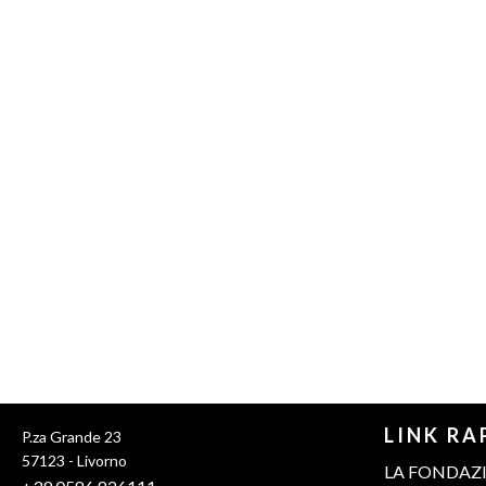
Pixiu
LINK RA
P.za Grande 23
PBN
57123 - Livorno
LA FONDAZ