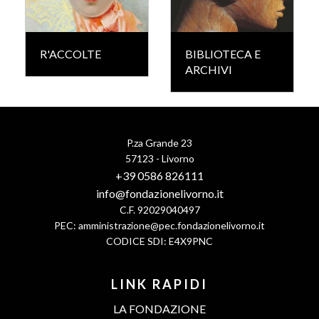
R'ACCOLTE
BIBLIOTECA E
ARCHIVI
P.za Grande 23
57123 - Livorno
+39 0586 826111
info@fondazionelivorno.it
C.F. 92029040497
PEC:
amministrazione@pec.fondazionelivorno.it
CODICE SDI: E4X9PNC
LINK RAPIDI
LA FONDAZIONE