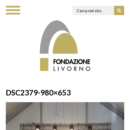
DSC2379-980×653