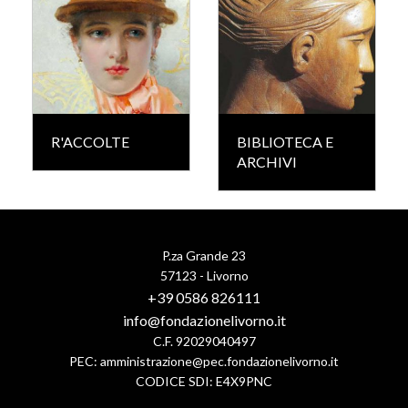
R'ACCOLTE
BIBLIOTECA E
ARCHIVI
P.za Grande 23
57123 - Livorno
+39 0586 826111
info@fondazionelivorno.it
C.F. 92029040497
PEC:
amministrazione@pec.fondazionelivorno.it
CODICE SDI: E4X9PNC