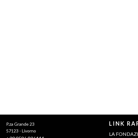
LINK RA
P.za Grande 23
57123 - Livorno
LA FONDAZ