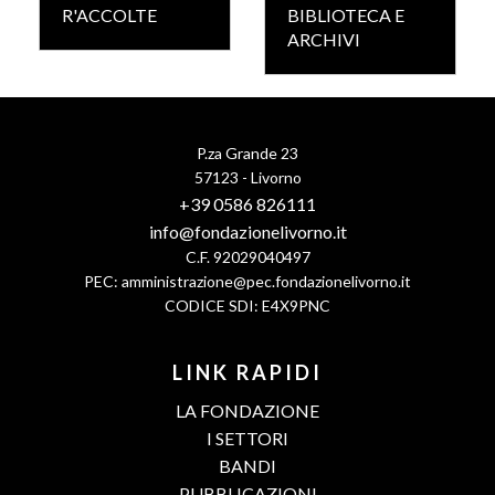
R'ACCOLTE
BIBLIOTECA E
ARCHIVI
P.za Grande 23
57123 - Livorno
+39 0586 826111
info@fondazionelivorno.it
C.F. 92029040497
PEC:
amministrazione@pec.fondazionelivorno.it
CODICE SDI: E4X9PNC
LINK RAPIDI
LA FONDAZIONE
I SETTORI
BANDI
PUBBLICAZIONI