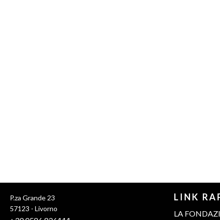
LINK RA
P.za Grande 23
57123 - Livorno
LA FONDAZ