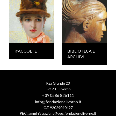
R'ACCOLTE
BIBLIOTECA E
ARCHIVI
P.za Grande 23
57123 - Livorno
+39 0586 826111
info@fondazionelivorno.it
C.F. 92029040497
PEC:
amministrazione@pec.fondazionelivorno.it