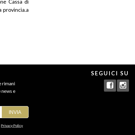
one Cassa di
la provincia.a
SEGUICI SU
e rimani
e news e
a
Privacy Policy