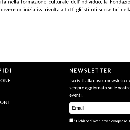
ta nella formazione culturale dell’individuo, la Fondazi
ere un’iniziativa rivolta a tutti gli istituti scolastici del
PIDI
NEWSLETTER
IONE
Iscriviti alla nostra newsletter 
sempre aggiornato sulle nostr
eventi.
IONI
* Dichiaro di aver letto e compreso l