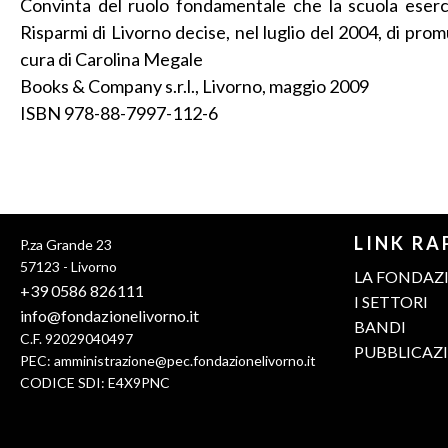
Convinta del ruolo fondamentale che la scuola eserci
Risparmi di Livorno decise, nel luglio del 2004, di promuov
cura di Carolina Megale
Books & Company s.r.l., Livorno, maggio 2009
ISBN 978-88-7997-112-6
LINK RA
P.za Grande 23
57123 - Livorno
LA FONDAZ
+39 0586 826111
I SETTORI
info@fondazionelivorno.it
BANDI
C.F. 92029040497
PUBBLICAZ
PEC:
amministrazione@pec.fondazionelivorno.it
CODICE SDI: E4X9PNC