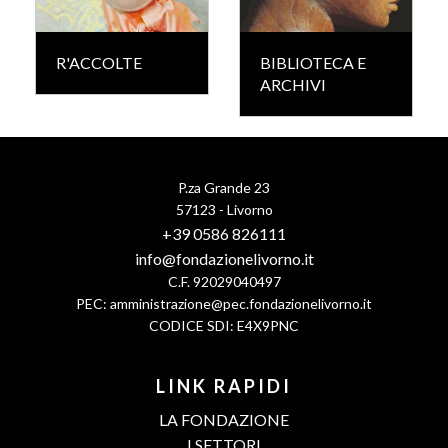
R'ACCOLTE
BIBLIOTECA E
ARCHIVI
P.za Grande 23
57123 - Livorno
+39 0586 826111
info@fondazionelivorno.it
C.F. 92029040497
PEC:
amministrazione@pec.fondazionelivorno.it
CODICE SDI: E4X9PNC
LINK RAPIDI
LA FONDAZIONE
I SETTORI