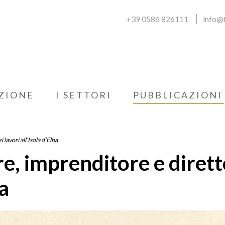
+39 0586 826111
info@f
ZIONE
I SETTORI
PUBBLICAZIONI
avori all’Isola d’Elba
e, imprenditore e diret
ba