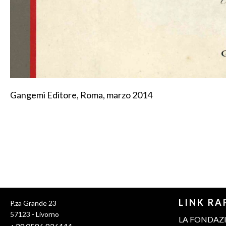
Gangemi Editore, Roma, marzo 2014
Pixiu
LINK RA
P.za Grande 23
PBN
57123 - Livorno
LA FONDAZ