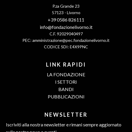
P.za Grande 23
57123 - Livorno
+39 0586 826111
info@fondazionelivorno.it
C.F. 92029040497
PEC:
amministrazione@pec.fondazionelivorno.it
CODICE SDI: E4X9PNC
LINK RAPIDI
LA FONDAZIONE
I SETTORI
BANDI
PUBBLICAZIONI
NEWSLETTER
Iscriviti alla nostra newsletter e rimani sempre aggiornato
sulle nostre news e eventi.