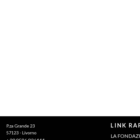
LINK RA
P.za Grande 23
57123 - Livorno
LA FONDAZ