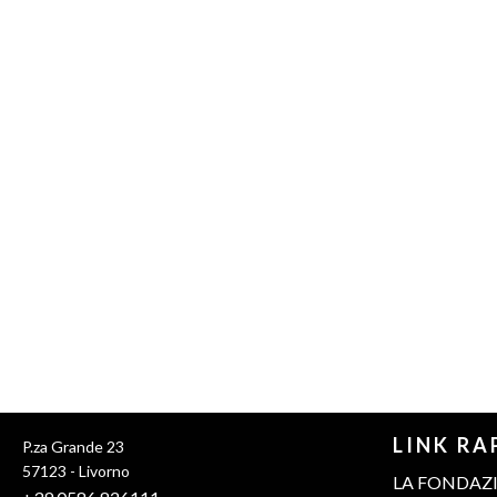
LINK RA
P.za Grande 23
57123 - Livorno
LA FONDAZ