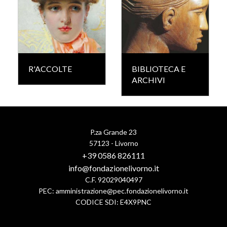
R'ACCOLTE
BIBLIOTECA E
ARCHIVI
P.za Grande 23
57123 - Livorno
+39 0586 826111
info@fondazionelivorno.it
C.F. 92029040497
PEC:
amministrazione@pec.fondazionelivorno.it
CODICE SDI: E4X9PNC