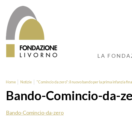
LA FONDA
Home
Notizie
"Comincio da zero": il nuovo bando per la prima infanzia fin
Bando-Comincio-da-z
Bando-Comincio-da-zero