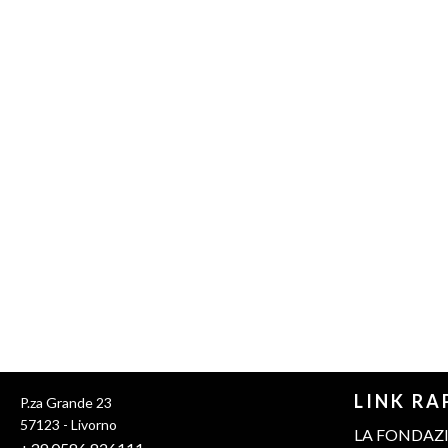
LINK RA
P.za Grande 23
57123 - Livorno
LA FONDAZ