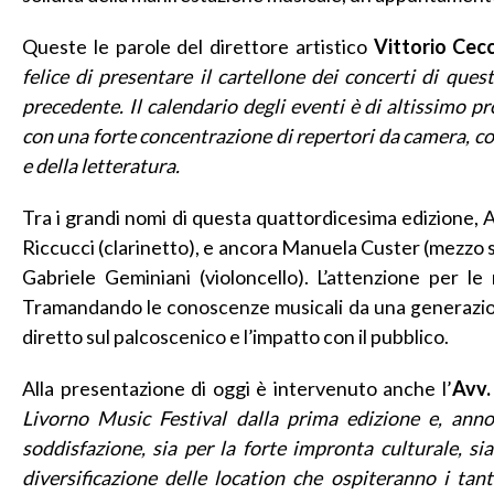
Queste le parole del direttore artistico
Vittorio Cec
felice di presentare il cartellone dei concerti di que
precedente. Il calendario degli eventi è di altissimo pr
con una forte concentrazione di repertori da camera, c
e della letteratura.
Tra i grandi nomi di questa quattordicesima edizione, 
Riccucci (clarinetto), e ancora Manuela Custer (mezzo s
Gabriele Geminiani (violoncello).
L’attenzione per le
Tramandando le conoscenze musicali da una generazione 
diretto sul palcoscenico e l’impatto con il pubblico.
Alla presentazione di oggi è intervenuto anche l’
Avv.
Livorno Music Festival dalla prima edizione e, ann
soddisfazione, sia per la forte impronta culturale, si
diversificazione delle location che ospiteranno i tanti