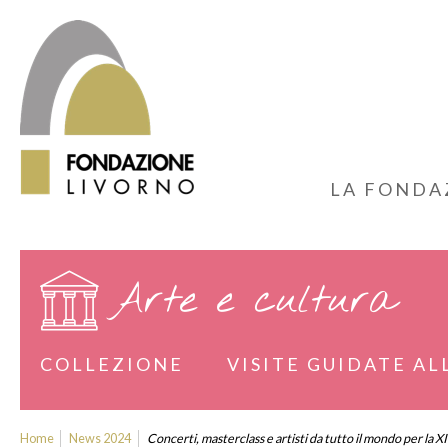
LA FONDA
Arte e cultura
COLLEZIONE
VISITE GUIDATE AL
Home
News 2024
Concerti, masterclass e artisti da tutto il mondo per la 