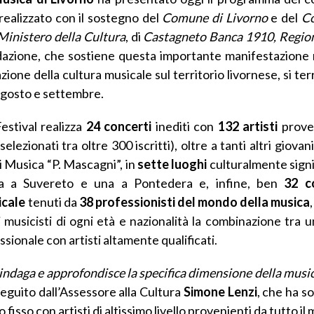
 realizzato con il sostegno del
Comune di Livorno
e del
Co
Ministero della Cultura
, di
Castagneto Banca 1910,
Regio
dazione, che sostiene questa importante manifestazione 
zione della cultura musicale sul territorio livornese, si t
gosto e settembre.
estival realizza
24 concerti
inediti con
132 artisti
prove
selezionati tra oltre 300 iscritti), oltre a tanti altri giovani
 Musica “P. Mascagni”, in
sette luoghi
culturalmente signif
ta a Suvereto e una a Pontedera e, infine, ben
32 c
icale
tenuti da
38 professionisti del mondo della musica
 musicisti di ogni età e nazionalità
la combinazione tra u
essionale con artisti altamente qualificati.
 indaga e approfondisce la specifica dimensione della music
seguito dall’Assessore alla Cultura
Simone Lenzi
, che ha so
isso con artisti di altissimo livello provenienti da tutto il