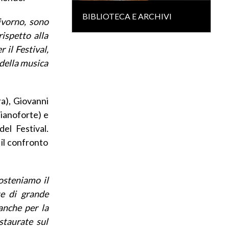
BIBLIOTECA E ARCHIVI
ivorno, sono
rispetto alla
 il Festival,
della musica
a), Giovanni
pianoforte) e
el Festival.
 il confronto
osteniamo il
te di grande
 anche per la
nstaurate sul