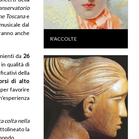
nservatorio
ne Toscana
e
musicale dal
erranno anche
R'ACCOLTE
nienti da
26
 in qualità di
icativi della
orsi di alto
, per favorire
n’esperienza
a colta nella
ttolineato la
 mondo.