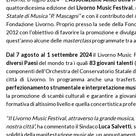
quattordicesima edizione del
Livorno Music Festival
,
Statale di Musica “P. Mascagni”
e con il contributo del
Fondazione Livorno. Proprio presso la sede della Fon
2012 con l’obiettivo di favorire la promozione e divulga
quest’anno alcune delle
masterclass
programmate tra a
Dal 7 agosto al 1 settembre 2024
il Livorno Music F
diversi Paesi
del mondo tra i quali
83 giovani talenti
(
componenti dell’Orchestra del Conservatorio Statale di
città di Livorno. In programma anche una trasfer
perfezionamento strumentale e interpretazione mus
la promozione di scambi culturali e garantire a
giovani
formativa di altissimo livello e quella concertistica prof
“Il Livorno Music Festival, attraverso la grande musica,
nostra città”,
ha commentato il Sindaco
Luca Salvetti
, 
solidità della manifestazione musicale, un appuntamento f