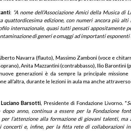
canti
:
“A nome dell’Associazione Amici della Musica di L
sta quattordicesima edizione, con numeri ancora più alti 
ofilo internazionale, quasi tutti pensati appositamente per
ontaminazione di generi e omaggi ad importanti esponenti 
Alberto Navarra (flauto), Massimo Zamboni (voce e chitarr
oprano), Anita Mazzantini (contrabbasso), Ilio Barontini (
 nuove generazioni è da sempre la principale missione d
all’altra, durante le lezioni in aula ma anche attraverso
 Luciano Barsotti
, Presidente di Fondazione Livorno. “
S
o dopo anno, continua a essere per la Fondazione fon
a per l’attenzione alla formazione di giovani talenti, ma
 concerti e, infine, per la fitta rete di collaborazioni i