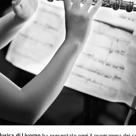
usica di Livorno
ha presentato oggi il programma dei co