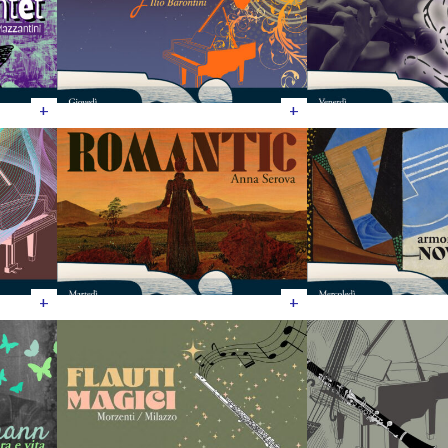
+
+
+
+