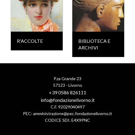
R'ACCOLTE
BIBLIOTECA E
ARCHIVI
P.za Grande 23
57123 - Livorno
+39 0586 826111
info@fondazionelivorno.it
C.F. 92029040497
PEC:
amministrazione@pec.fondazionelivorno.it
CODICE SDI: E4X9PNC