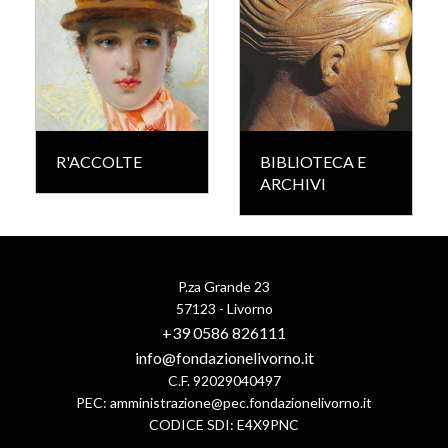
R'ACCOLTE
BIBLIOTECA E
ARCHIVI
P.za Grande 23
57123 - Livorno
+39 0586 826111
info@fondazionelivorno.it
C.F. 92029040497
PEC:
amministrazione@pec.fondazionelivorno.it
CODICE SDI: E4X9PNC