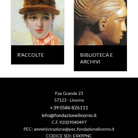
R'ACCOLTE
BIBLIOTECA E
ARCHIVI
P.za Grande 23
57123 - Livorno
+39 0586 826111
info@fondazionelivorno.it
C.F. 92029040497
PEC:
amministrazione@pec.fondazionelivorno.it
CODICE SDI: E4X9PNC