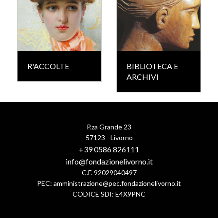
R'ACCOLTE
BIBLIOTECA E
ARCHIVI
P.za Grande 23
57123 - Livorno
+39 0586 826111
info@fondazionelivorno.it
C.F. 92029040497
PEC:
amministrazione@pec.fondazionelivorno.it
CODICE SDI: E4X9PNC