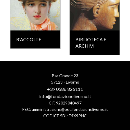
R'ACCOLTE
BIBLIOTECA E
ARCHIVI
P.za Grande 23
57123 - Livorno
+39 0586 826111
info@fondazionelivorno.it
C.F. 92029040497
PEC:
amministrazione@pec.fondazionelivorno.it
CODICE SDI: E4X9PNC