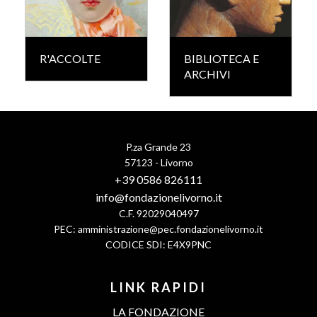
R'ACCOLTE
BIBLIOTECA E
ARCHIVI
P.za Grande 23
57123 - Livorno
+39 0586 826111
info@fondazionelivorno.it
C.F. 92029040497
PEC:
amministrazione@pec.fondazionelivorno.it
CODICE SDI: E4X9PNC
LINK RAPIDI
LA FONDAZIONE