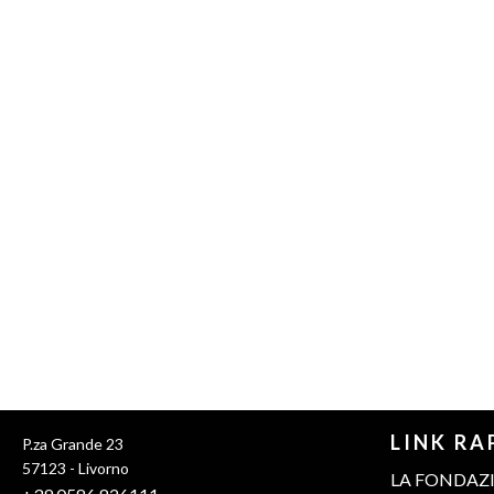
LINK RA
P.za Grande 23
57123 - Livorno
LA FONDAZ