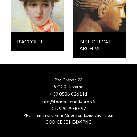
R'ACCOLTE
BIBLIOTECA E
ARCHIVI
P.za Grande 23
57123 - Livorno
+39 0586 826111
info@fondazionelivorno.it
C.F. 92029040497
PEC:
amministrazione@pec.fondazionelivorno.it
CODICE SDI: E4X9PNC