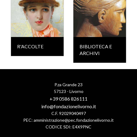
R'ACCOLTE
BIBLIOTECA E
ARCHIVI
P.za Grande 23
57123 - Livorno
+39 0586 826111
info@fondazionelivorno.it
C.F. 92029040497
PEC:
amministrazione@pec.fondazionelivorno.it
CODICE SDI: E4X9PNC