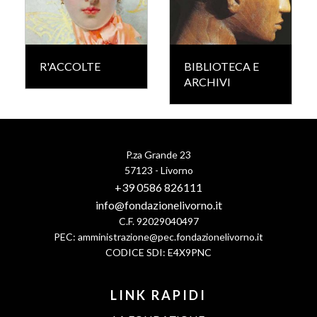
R'ACCOLTE
BIBLIOTECA E
ARCHIVI
P.za Grande 23
57123 - Livorno
+39 0586 826111
info@fondazionelivorno.it
C.F. 92029040497
PEC:
amministrazione@pec.fondazionelivorno.it
CODICE SDI: E4X9PNC
LINK RAPIDI