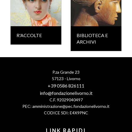
R'ACCOLTE
BIBLIOTECA E
ARCHIVI
P.za Grande 23
57123 - Livorno
+39 0586 826111
info@fondazionelivorno.it
C.F. 92029040497
PEC:
amministrazione@pec.fondazionelivorno.it
CODICE SDI: E4X9PNC
LINK RAPIDI