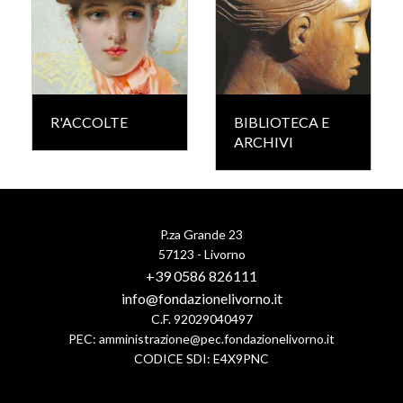
R'ACCOLTE
BIBLIOTECA E
ARCHIVI
P.za Grande 23
57123 - Livorno
+39 0586 826111
info@fondazionelivorno.it
C.F. 92029040497
PEC:
amministrazione@pec.fondazionelivorno.it
CODICE SDI: E4X9PNC