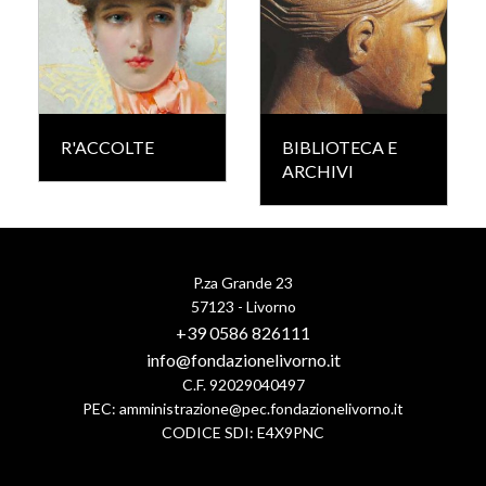
R'ACCOLTE
BIBLIOTECA E
ARCHIVI
P.za Grande 23
57123 - Livorno
+39 0586 826111
info@fondazionelivorno.it
C.F. 92029040497
PEC:
amministrazione@pec.fondazionelivorno.it
CODICE SDI: E4X9PNC