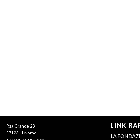
LINK RA
P.za Grande 23
57123 - Livorno
LA FONDAZ