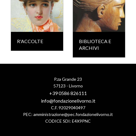
R'ACCOLTE
BIBLIOTECA E
ARCHIVI
P.za Grande 23
57123 - Livorno
+39 0586 826111
info@fondazionelivorno.it
C.F. 92029040497
PEC:
amministrazione@pec.fondazionelivorno.it
CODICE SDI: E4X9PNC