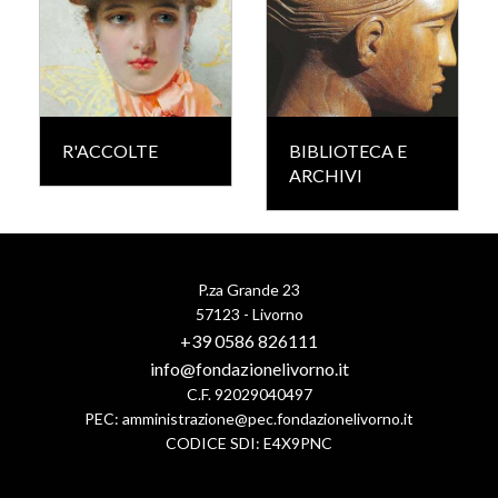
R'ACCOLTE
BIBLIOTECA E
ARCHIVI
P.za Grande 23
57123 - Livorno
+39 0586 826111
info@fondazionelivorno.it
C.F. 92029040497
PEC:
amministrazione@pec.fondazionelivorno.it
CODICE SDI: E4X9PNC